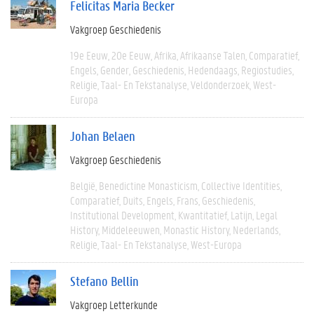
Felicitas Maria Becker
Vakgroep Geschiedenis
19e Eeuw
20e Eeuw
Afrika
Afrikaanse Talen
Comparatief
Engels
Gender
Geschiedenis
Hedendaags
Regiostudies
Religie
Taal- En Tekstanalyse
Veldonderzoek
West-
Europa
Johan Belaen
Vakgroep Geschiedenis
België
Benedictine Monasticism
Collective Identities
Comparatief
Duits
Engels
Frans
Geschiedenis
Institutional Development
Kwantitatief
Latijn
Legal
History
Middeleeuwen
Monastic History
Nederlands
Religie
Taal- En Tekstanalyse
West-Europa
Stefano Bellin
Vakgroep Letterkunde