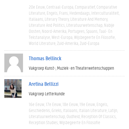
20e Eeuw
Centraal-Europa
Comparatief
Comparative
Literature
Engels
Frans
Hedendaags
Interculturaliteit
Italiaans
Literary Theory
Literature And Memory
Literature And Politics
Literatuurwetenschap
Nabije
Oosten
Noord-Amerika
Portugees
Spaans
Taal- En
Tekstanalyse
West-Europa
Wijsbegeerte En Filosofie
World Literature
Zuid-Amerika
Zuid-Europa
Thomas Bellinck
Vakgroep Kunst-, Muziek- en Theaterwetenschappen
Aretina Bellizzi
Vakgroep Letterkunde
16e Eeuw
17e Eeuw
18e Eeuw
19e Eeuw
Engels
Geschiedenis
Grieks
Italiaans
Italian Literature
Latijn
Literatuurwetenschap
Oudheid
Reception Of Classics
Reception Studies
Wijsbegeerte En Filosofie