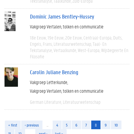
Tekstanalyse
Taalkunde
Zuid-Europa
Dominic James Bentley-Hussey
Vakgroep Vertalen, tolken en communicatie
18e Eeuw
19e Eeuw
20e Eeuw
Centraal-Europa
Duits
Engels
Frans
Literatuurwetenschap
Taal- En
Tekstanalyse
Vertaalkunde
West-Europa
Wijsbegeerte En
Filosofie
Carolin Juliane Benzing
Vakgroep Letterkunde
Vakgroep Vertalen, tolken en communicatie
German Literature
Literatuurwetenschap
« first
‹ previous
…
4
5
6
7
8
9
10
11
12
…
next ›
last »