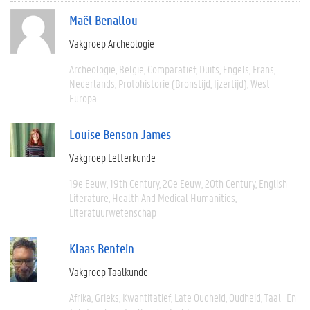
Maël Benallou
Vakgroep Archeologie
Archeologie
België
Comparatief
Duits
Engels
Frans
Nederlands
Protohistorie (bronstijd, Ijzertijd)
West-
Europa
Louise Benson James
Vakgroep Letterkunde
19e Eeuw
19th Century
20e Eeuw
20th Century
English
Literature
Health And Medical Humanities
Literatuurwetenschap
Klaas Bentein
Vakgroep Taalkunde
Afrika
Grieks
Kwantitatief
Late Oudheid
Oudheid
Taal- En