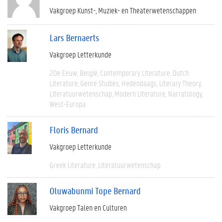
Vakgroep Kunst-, Muziek- en Theaterwetenschappen
Lars Bernaerts
Vakgroep Letterkunde
20e Eeuw
België
Contemporary Literature
Dutch
Literature
Genre Studies
Hedendaags
Literary Theory
Literatuurwetenschap
Modern Literature
Narratology
West-Europa
Floris Bernard
Vakgroep Letterkunde
Greek Literature
Literatuurwetenschap
Oluwabunmi Tope Bernard
Vakgroep Talen en Culturen