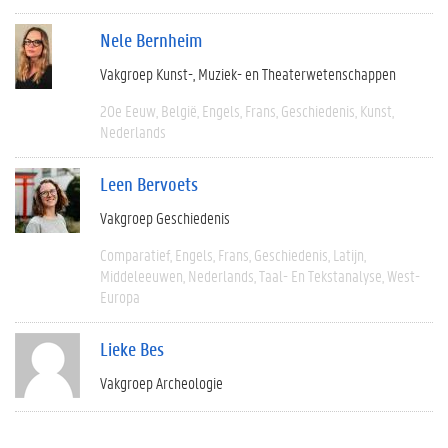
Nele Bernheim
Vakgroep Kunst-, Muziek- en Theaterwetenschappen
20e Eeuw
België
Engels
Frans
Geschiedenis
Kunst
Nederlands
Leen Bervoets
Vakgroep Geschiedenis
Comparatief
Engels
Frans
Geschiedenis
Latijn
Middeleeuwen
Nederlands
Taal- En Tekstanalyse
West-
Europa
Lieke Bes
Vakgroep Archeologie