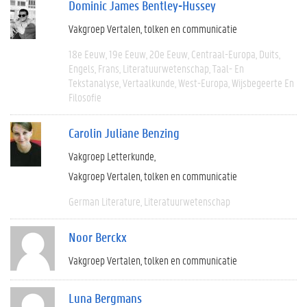
Dominic James Bentley-Hussey
Vakgroep Vertalen, tolken en communicatie
18e Eeuw
19e Eeuw
20e Eeuw
Centraal-Europa
Duits
Engels
Frans
Literatuurwetenschap
Taal- En
Tekstanalyse
Vertaalkunde
West-Europa
Wijsbegeerte En
Filosofie
Carolin Juliane Benzing
Vakgroep Letterkunde
Vakgroep Vertalen, tolken en communicatie
German Literature
Literatuurwetenschap
Noor Berckx
Vakgroep Vertalen, tolken en communicatie
Luna Bergmans