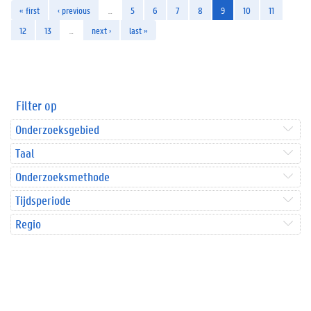
« first
‹ previous
…
5
6
7
8
9
10
11
12
13
…
next ›
last »
Filter op
Onderzoeksgebied
Taal
Onderzoeksmethode
Tijdsperiode
Regio