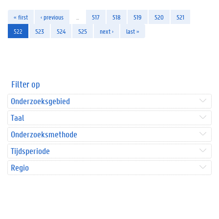
« first
‹ previous
…
517
518
519
520
521
522
523
524
525
next ›
last »
Filter op
Onderzoeksgebied
Taal
Onderzoeksmethode
Tijdsperiode
Regio