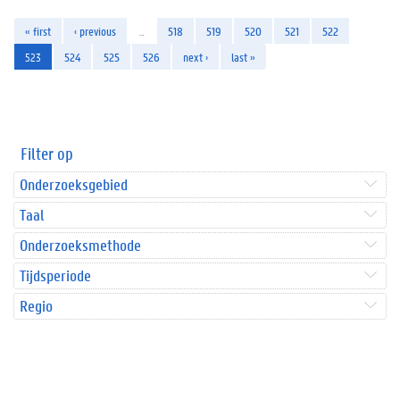
« first
‹ previous
…
518
519
520
521
522
523
524
525
526
next ›
last »
Filter op
Onderzoeksgebied
Taal
Onderzoeksmethode
Tijdsperiode
Regio