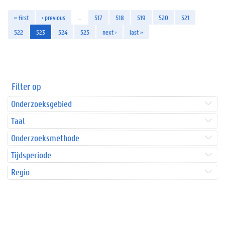
« first
‹ previous
…
517
518
519
520
521
522
523
524
525
next ›
last »
Filter op
Onderzoeksgebied
Taal
Onderzoeksmethode
Tijdsperiode
Regio