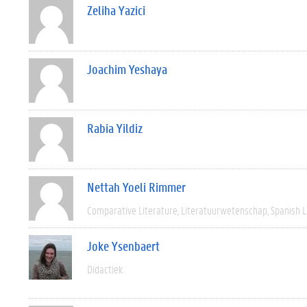
Zeliha Yazici
Joachim Yeshaya
Rabia Yildiz
Nettah Yoeli Rimmer
Comparative Literature
Literatuurwetenschap
Spanish L
Joke Ysenbaert
Didactiek