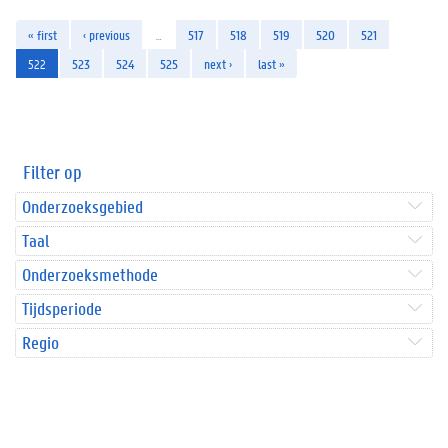
« first
‹ previous
…
517
518
519
520
521
522
523
524
525
next ›
last »
Filter op
Onderzoeksgebied
Taal
Onderzoeksmethode
Tijdsperiode
Regio