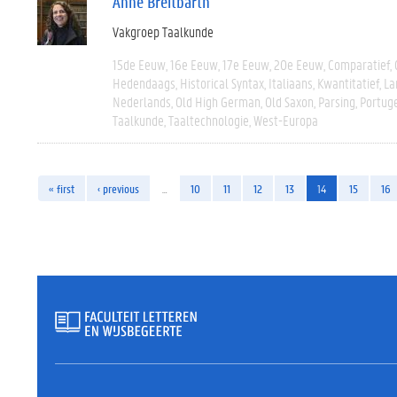
Anne Breitbarth
Vakgroep Taalkunde
15de Eeuw
16e Eeuw
17e Eeuw
20e Eeuw
Comparatief
Hedendaags
Historical Syntax
Italiaans
Kwantitatief
La
Nederlands
Old High German
Old Saxon
Parsing
Portug
Taalkunde
Taaltechnologie
West-Europa
« first
‹ previous
…
10
11
12
13
14
15
16