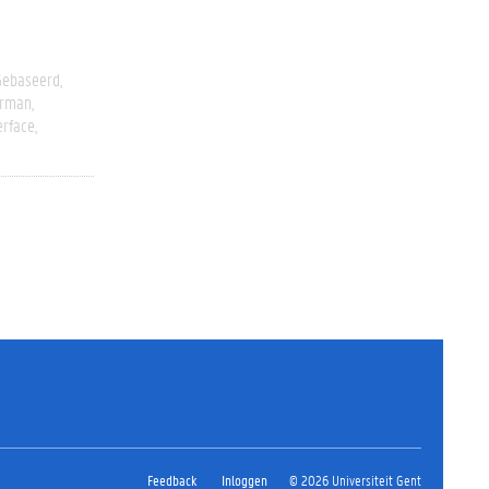
 Gebaseerd
erman
erface
Feedback
Inloggen
© 2026 Universiteit Gent