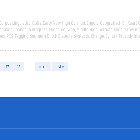
Corpus Linguistics
Duits
Early New High German
Engels
Geografisch En Kaart
nguage Change In Progress
Middeleeuwen
Middle High German
Middle Low G
ees
POS-Tagging
Southern Dutch Dialects
Syntactic Change
Syntax-Prosody Int
17
18
…
next ›
last »