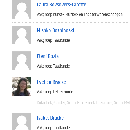
Laura Bovsòvers-Carette
Vakgroep Kunst-, Muziek- en Theaterwetenschappen
Mishko Bozhinoski
Vakgroep Taalkunde
Eleni Bozia
Vakgroep Taalkunde
Evelien Bracke
Vakgroep Letterkunde
Didactiek
Gender
Greek Epic
Greek Literature
Greek My
Isabel Bracke
Vakgroep Taalkunde