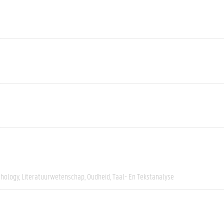
thology
Literatuurwetenschap
Oudheid
Taal- En Tekstanalyse