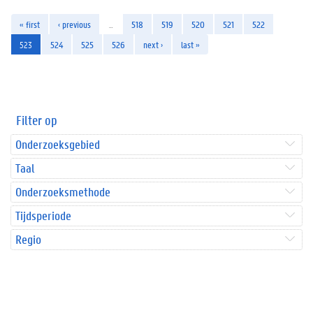
« first
‹ previous
…
518
519
520
521
522
523
524
525
526
next ›
last »
Filter op
Onderzoeksgebied
Taal
Onderzoeksmethode
Tijdsperiode
Regio