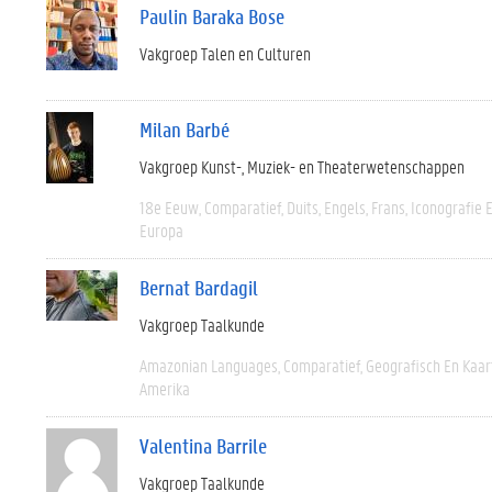
Paulin Baraka Bose
Vakgroep Talen en Culturen
Milan Barbé
Vakgroep Kunst-, Muziek- en Theaterwetenschappen
18e Eeuw
Comparatief
Duits
Engels
Frans
Iconografie 
Europa
Bernat Bardagil
Vakgroep Taalkunde
Amazonian Languages
Comparatief
Geografisch En Kaa
Amerika
Valentina Barrile
Vakgroep Taalkunde