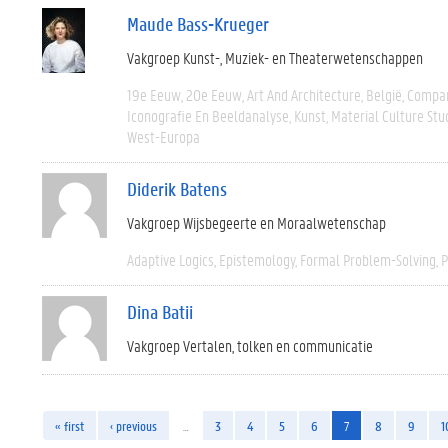
Maude Bass-Krueger
Vakgroep Kunst-, Muziek- en Theaterwetenschappen
19e Eeuw
20e Eeuw
Art And Architecture
België
Compar
Iconografie En Beeldanalyse
Kunst
Material Culture Stu
West-Europa
Diderik Batens
Vakgroep Wijsbegeerte en Moraalwetenschap
Adaptive Logics
Epistemology
Formal Problem-Solving
P
Dina Batii
Vakgroep Vertalen, tolken en communicatie
« first
‹ previous
…
3
4
5
6
7
8
9
1