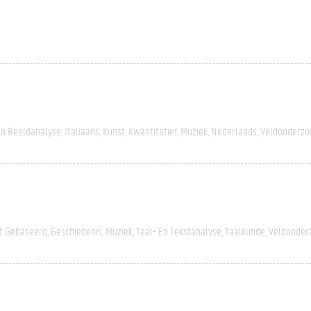
En Beeldanalyse
Italiaans
Kunst
Kwantitatief
Muziek
Nederlands
Veldonderzo
rt Gebaseerd
Geschiedenis
Muziek
Taal- En Tekstanalyse
Taalkunde
Veldonder