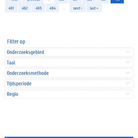
491
492
493
494
…
next ›
last »
Filter op
Onderzoeksgebied
Taal
Onderzoeksmethode
Tijdsperiode
Regio