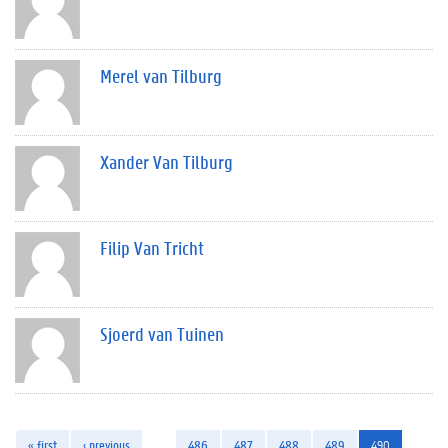
Merel van Tilburg
Xander Van Tilburg
Filip Van Tricht
Sjoerd van Tuinen
« first
‹ previous
…
486
487
488
489
490