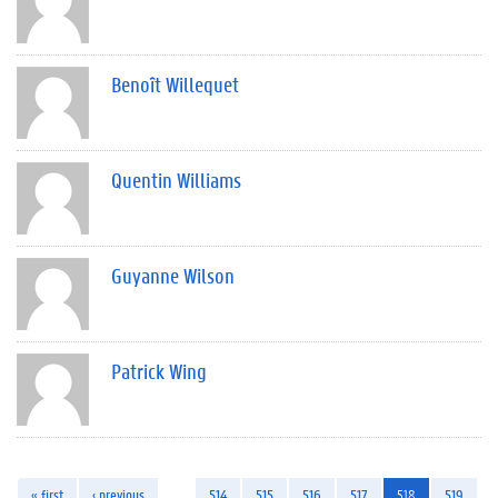
Benoît Willequet
Quentin Williams
Guyanne Wilson
Patrick Wing
« first
‹ previous
…
514
515
516
517
518
519