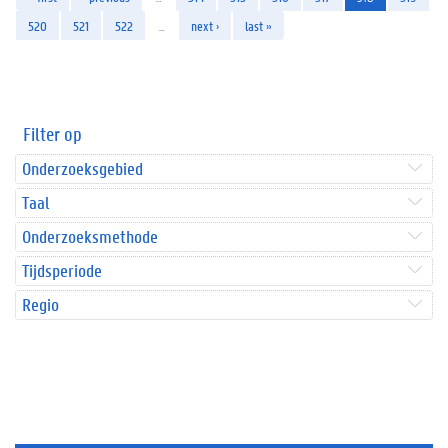
520
521
522
…
next ›
last »
Filter op
Onderzoeksgebied
Taal
Onderzoeksmethode
Tijdsperiode
Regio