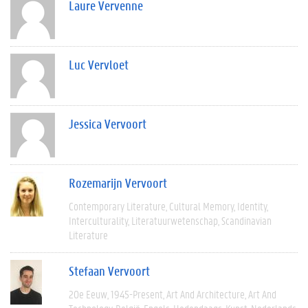
Laure Vervenne
Luc Vervloet
Jessica Vervoort
Rozemarijn Vervoort
Contemporary Literature
Cultural Memory
Identity
Interculturality
Literatuurwetenschap
Scandinavian
Literature
Stefaan Vervoort
20e Eeuw
1945-Present
Art And Architecture
Art And