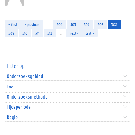
« first
‹ previous
…
504
505
506
507
508
509
510
511
512
…
next ›
last »
Filter op
Onderzoeksgebied
Taal
Onderzoeksmethode
Tijdsperiode
Regio