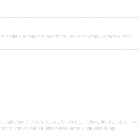
Geschiedenis
Hedendaags
Nederlands
Taal- En Tekstanalyse
West-Europa
e
Engels
English Literature
Frans
Gender
Geschiedenis
Identity
Literatuurwe
riodical Studies
Taal- En Tekstanalyse
Vertaalkunde
West-Europa