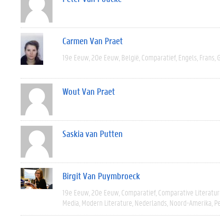
Carmen Van Praet
19e Eeuw
20e Eeuw
België
Comparatief
Engels
Frans
Wout Van Praet
Saskia van Putten
Birgit Van Puymbroeck
19e Eeuw
20e Eeuw
Comparatief
Comparative Literatur
Media
Modern Literature
Nederlands
Noord-Amerika
Pe