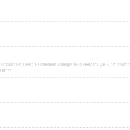
h En Kaart Gebaseerd
Geschiedenis
Iconografie En Beeldanalyse
Kunst
Kwantit
-Europa