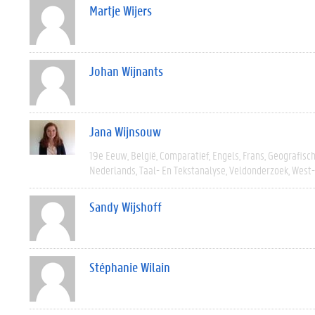
Martje Wijers
Johan Wijnants
Jana Wijnsouw
19e Eeuw
België
Comparatief
Engels
Frans
Geografisc
Nederlands
Taal- En Tekstanalyse
Veldonderzoek
West
Sandy Wijshoff
Stéphanie Wilain