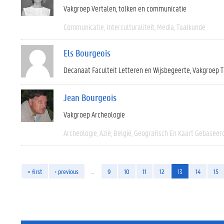
Vakgroep Vertalen, tolken en communicatie
Communicatie
Interculturaliteit
Media
Taalkunde
Els Bourgeois
Decanaat Faculteit Letteren en Wijsbegeerte
Vakgroep T
Jean Bourgeois
Vakgroep Archeologie
Archeologie
Azië
België
Geografisch En Kaart Gebaseer
« first
‹ previous
…
9
10
11
12
13
14
15