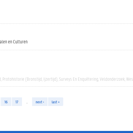
alen en Culturen
d
Protohistorie (bronstijd, Ijzertijd)
Surveys En Enquêtering
Veldonderzoek
Wes
16
17
…
next ›
last »