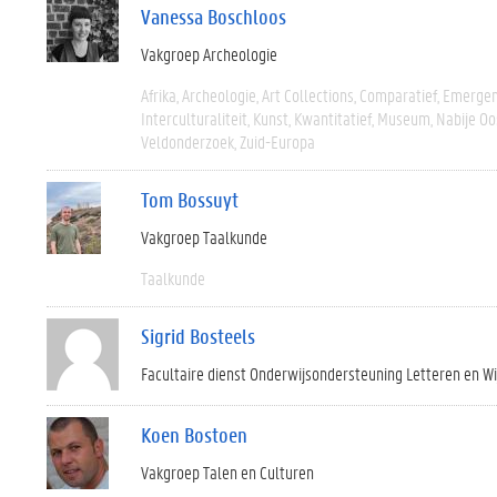
Vanessa Boschloos
Vakgroep Archeologie
Afrika
Archeologie
Art Collections
Comparatief
Emergen
Interculturaliteit
Kunst
Kwantitatief
Museum
Nabije Oo
Veldonderzoek
Zuid-Europa
Tom Bossuyt
Vakgroep Taalkunde
Taalkunde
Sigrid Bosteels
Facultaire dienst Onderwijsondersteuning Letteren en W
Koen Bostoen
Vakgroep Talen en Culturen