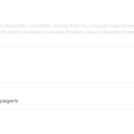
cy Preparedness
Geschiedenis
Heritage Protection
Iconografie En Beeldanaly
sten
Oudheid
Preventive Conservation
Provenance Research
Reception Studie
ijsbegeerte