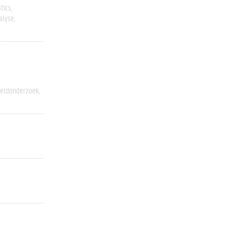
tics
alyse
eldonderzoek