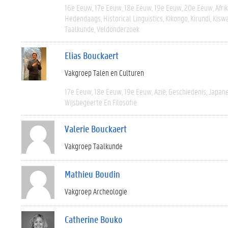
16e Eeuw
17e Eeuw
18e Eeuw
19e Eeuw
20e Eeuw
Afri
Hedendaags
Historical Linguistics
Kikongo
Kirundi
Kiswa
Taalkunde
Veldonderzoek
Elias Bouckaert
Vakgroep Talen en Culturen
17e Eeuw
18e Eeuw
19e Eeuw
Azië
Geschiedenis
Japane
Wijsbegeerte En Filosofie
Valerie Bouckaert
Vakgroep Taalkunde
Mathieu Boudin
Vakgroep Archeologie
Catherine Bouko