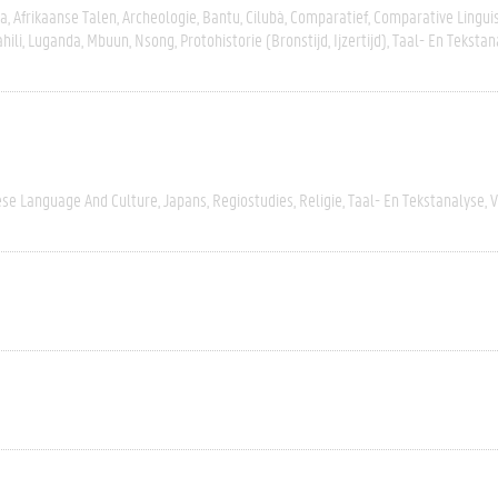
ka
Afrikaanse Talen
Archeologie
Bantu
Cilubà
Comparatief
Comparative Linguis
hili
Luganda
Mbuun
Nsong
Protohistorie (bronstijd, Ijzertijd)
Taal- En Tekstan
se Language And Culture
Japans
Regiostudies
Religie
Taal- En Tekstanalyse
V