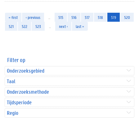
« first
‹ previous
…
515
516
517
518
519
520
521
522
523
…
next ›
last »
Filter op
Onderzoeksgebied
Taal
Onderzoeksmethode
Tijdsperiode
Regio