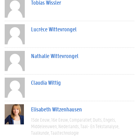
Tobias Wissler
Lucrèce Wittevrongel
Nathalie Wittevrongel
Claudia Wittig
Elisabeth Witzenhausen
15de Eeuw
16e Eeuw
Comparatief
Duits
Engels
Middeleeuwen
Nederlands
Taal- En Tekstanalyse
Taalkunde
Taaltechnologie