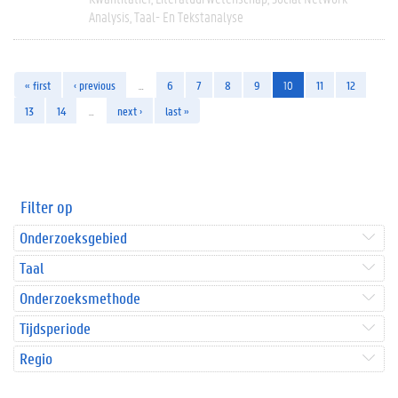
Analysis
Taal- En Tekstanalyse
« first
‹ previous
…
6
7
8
9
10
11
12
13
14
…
next ›
last »
Filter op
Onderzoeksgebied
Taal
Onderzoeksmethode
Tijdsperiode
Regio