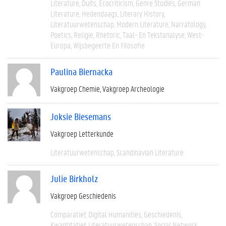
Literature
Duits
Ecocriticism
Genre Studies
German
Literature
Hedendaags
Literary History
Literatuurwetenschap
Modern Literature
Narratology
Poetics
Religie
Rhetoric
Taal- En Tekstanalyse
West-
Europa
Wijsbegeerte En Filosofie
Paulina Biernacka
Vakgroep Chemie
Vakgroep Archeologie
Joksie Biesemans
Vakgroep Letterkunde
Literatuurwetenschap
Scandinavian Literature
Julie Birkholz
Vakgroep Geschiedenis
Comparatief
Digital Humanities
Geschiedenis
Kwantitatief
Literatuurwetenschap
Social Network