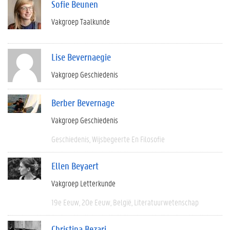
Sofie Beunen
Vakgroep Taalkunde
Lise Bevernaegie
Vakgroep Geschiedenis
Berber Bevernage
Vakgroep Geschiedenis
Geschiedenis
Wijsbegeerte En Filosofie
Ellen Beyaert
Vakgroep Letterkunde
19e Eeuw
20e Eeuw
België
Literatuurwetenschap
Christina Bezari