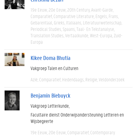
19e Eeuw
20e Eeuw
20th Century
Avant-Garde
Comparatief
Comparative Literature
Engels
Frans
Gebarentaal
Grieks
Italiaans
Literatuurwetenschap
Periodical Studies
Spaans
Taal- En Tekstanalyse
Translation Studies
Vertaalkunde
West-Europa
Zuid-
Europa
Kikee Doma Bhutia
Vakgroep Talen en Culturen
Azië
Comparatief
Hedendaags
Religie
Veldonderzoek
Benjamin Biebuyck
Vakgroep Letterkunde
Facultaire dienst Onderwijsondersteuning Letteren en
Wijsbegeerte
19e Eeuw
20e Eeuw
Comparatief
Contemporary