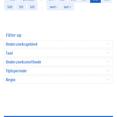
520
521
522
…
next ›
last »
Filter op
Onderzoeksgebied
Taal
Onderzoeksmethode
Tijdsperiode
Regio