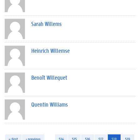
Sarah Willems
Heinrich Willemse
Benoît Willequet
Quentin Williams
« first
‹ previous
…
514
515
516
517
518
519