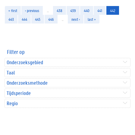
« first
‹ previous
…
438
439
440
441
442
443
444
445
446
…
next ›
last »
Filter op
Onderzoeksgebied
Taal
Onderzoeksmethode
Tijdsperiode
Regio