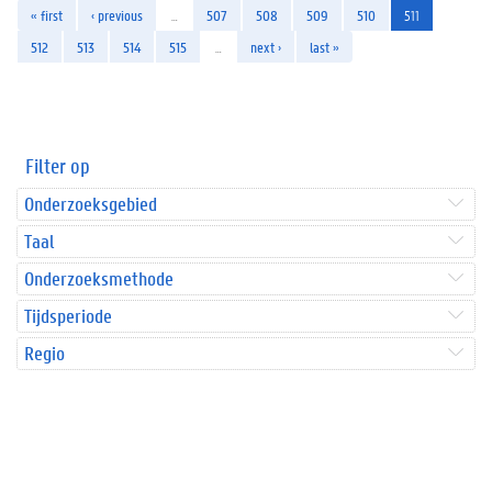
« first
‹ previous
…
507
508
509
510
511
512
513
514
515
…
next ›
last »
Filter op
Onderzoeksgebied
Taal
Onderzoeksmethode
Tijdsperiode
Regio