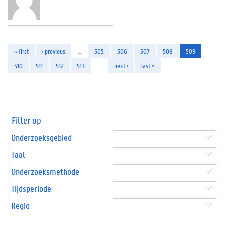
« first
‹ previous
…
505
506
507
508
509
510
511
512
513
…
next ›
last »
Filter op
Onderzoeksgebied
Taal
Onderzoeksmethode
Tijdsperiode
Regio