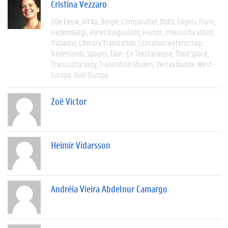
Cristina Vezzaro
20e Eeuw
Afrika
België
Comparatief
Duits
Engels
Frans
Hedendaags
Heterolingualism
Humor
Interculturaliteit
Italiaans
Literary Translation
Literatuurwetenschap
Nederlands
Spaans
Taal- En Tekstanalyse
Third Space
Transculturality
Translation Studies
Vertaalkunde
West-
Europa
Zuid-Europa
Zoë Victor
Heimir Vidarsson
Andréia Vieira Abdelnur Camargo