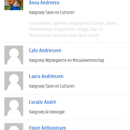
Anna Andreeva
Vakgroep Talen en Culturen
Geschiedenis
Japanese Language And Culture
Japans
Middeleeuwen
Regiostudies
Religie
Taal- En
Tekstanalyse
Veldonderzoek
Verre Oosten
Cato Andriessen
Vakgroep Wijsbegeerte en Moraalwetenschap
Laura Andriessen
Vakgroep Talen en Culturen
Coralie André
Vakgroep Archeologie
Finne Anthonissen