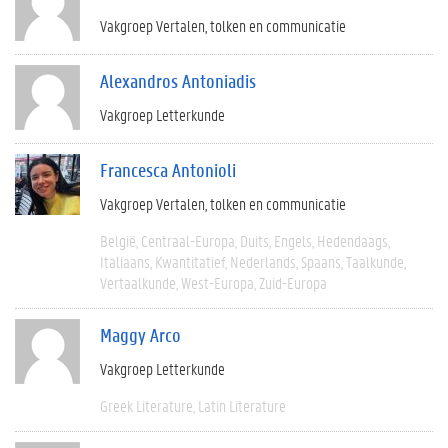
Vakgroep Vertalen, tolken en communicatie
Alexandros Antoniadis
Vakgroep Letterkunde
Francesca Antonioli
Vakgroep Vertalen, tolken en communicatie
België
Centraal-Europa
Duits
Engels
Hedendaags
Italiaans
Kwantitatief
Nederlands
Spaans
Taalkunde
Vertaalkunde
West-Europa
Zuid-Europa
Maggy Arco
Vakgroep Letterkunde
Greek Literature
Latin Literature