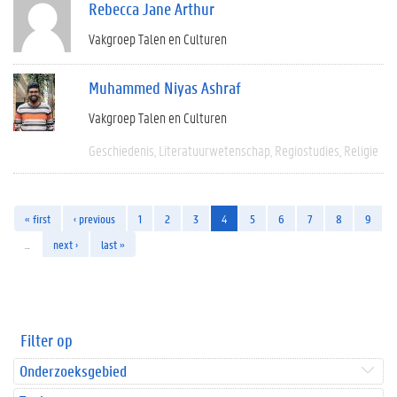
Rebecca Jane Arthur
Vakgroep Talen en Culturen
Muhammed Niyas Ashraf
Vakgroep Talen en Culturen
Geschiedenis
Literatuurwetenschap
Regiostudies
Religie
« first
‹ previous
1
2
3
4
5
6
7
8
9
…
next ›
last »
Filter op
Onderzoeksgebied