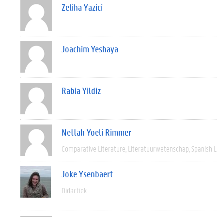
Zeliha Yazici
Joachim Yeshaya
Rabia Yildiz
Nettah Yoeli Rimmer
Comparative Literature
Literatuurwetenschap
Spanish L
Joke Ysenbaert
Didactiek