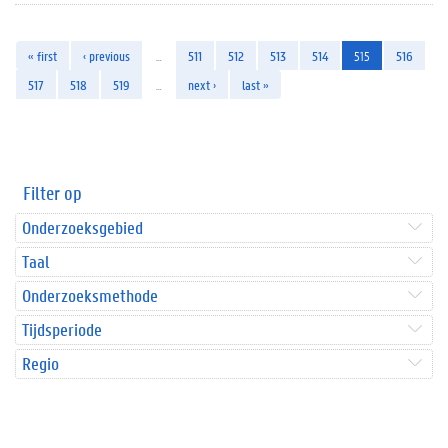
« first
‹ previous
…
511
512
513
514
515
516
517
518
519
…
next ›
last »
Filter op
Onderzoeksgebied
Taal
Onderzoeksmethode
Tijdsperiode
Regio