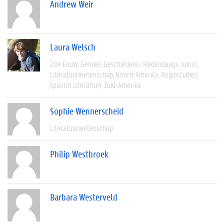
Andrew Weir
Laura Welsch
20e Eeuw
Gender
Geschiedenis
Hedendaags
Kunst
Literatuurwetenschap
Noord-Amerika
Regiostudies
Spanish Literature
Zuid-Amerika
Sophie Wennerscheid
Literatuurwetenschap
Philip Westbroek
Barbara Westerveld