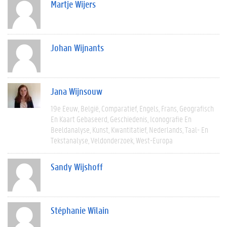
Martje Wijers
Johan Wijnants
Jana Wijnsouw
19e Eeuw
België
Comparatief
Engels
Frans
Geografisch
En Kaart Gebaseerd
Geschiedenis
Iconografie En
Beeldanalyse
Kunst
Kwantitatief
Nederlands
Taal- En
Tekstanalyse
Veldonderzoek
West-Europa
Sandy Wijshoff
Stéphanie Wilain