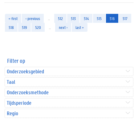
« first
‹ previous
…
512
513
514
515
516
517
518
519
520
…
next ›
last »
Filter op
Onderzoeksgebied
Taal
Onderzoeksmethode
Tijdsperiode
Regio