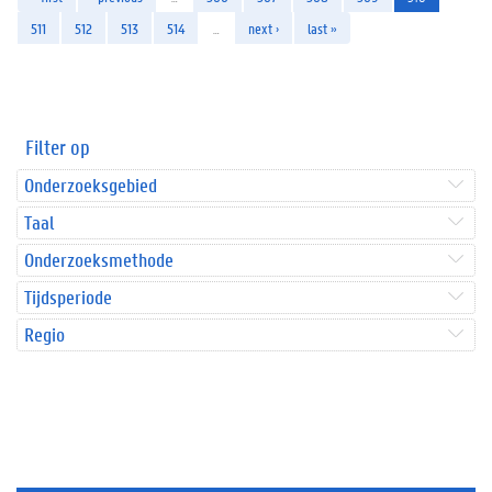
511
512
513
514
…
next ›
last »
Filter op
Onderzoeksgebied
Taal
Onderzoeksmethode
Tijdsperiode
Regio