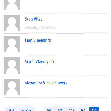
Sven Vitse
Literatuurwetenschap
Fran Vlaeminck
Sigrid Vlaemynck
Alexandra Vleeshouwers
« first
‹ previous
…
506
507
508
509
510