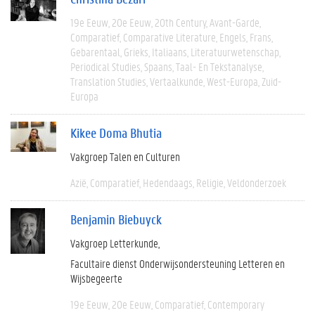
19e Eeuw
20e Eeuw
20th Century
Avant-Garde
Comparatief
Comparative Literature
Engels
Frans
Gebarentaal
Grieks
Italiaans
Literatuurwetenschap
Periodical Studies
Spaans
Taal- En Tekstanalyse
Translation Studies
Vertaalkunde
West-Europa
Zuid-
Europa
Kikee Doma Bhutia
Vakgroep Talen en Culturen
Azië
Comparatief
Hedendaags
Religie
Veldonderzoek
Benjamin Biebuyck
Vakgroep Letterkunde
Facultaire dienst Onderwijsondersteuning Letteren en
Wijsbegeerte
19e Eeuw
20e Eeuw
Comparatief
Contemporary