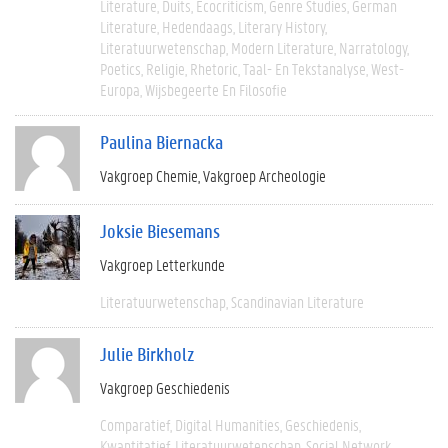
Literature
Duits
Ecocriticism
Genre Studies
German
Literature
Hedendaags
Literary History
Literatuurwetenschap
Modern Literature
Narratology
Poetics
Religie
Rhetoric
Taal- En Tekstanalyse
West-
Europa
Wijsbegeerte En Filosofie
Paulina Biernacka
Vakgroep Chemie
Vakgroep Archeologie
Joksie Biesemans
Vakgroep Letterkunde
Literatuurwetenschap
Scandinavian Literature
Julie Birkholz
Vakgroep Geschiedenis
Comparatief
Digital Humanities
Geschiedenis
Kwantitatief
Literatuurwetenschap
Social Network