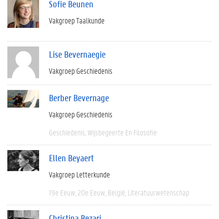
Sofie Beunen
Vakgroep Taalkunde
Lise Bevernaegie
Vakgroep Geschiedenis
Berber Bevernage
Vakgroep Geschiedenis
Geschiedenis
Wijsbegeerte En Filosofie
Ellen Beyaert
Vakgroep Letterkunde
19e Eeuw
20e Eeuw
België
Literatuurwetenschap
Christina Bezari