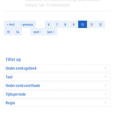
Analysis
Taal- En Tekstanalyse
« first
‹ previous
…
6
7
8
9
10
11
12
13
14
…
next ›
last »
Filter op
Onderzoeksgebied
Taal
Onderzoeksmethode
Tijdsperiode
Regio