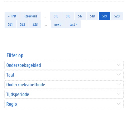
« first
‹ previous
…
515
516
517
518
519
520
521
522
523
…
next ›
last »
Filter op
Onderzoeksgebied
Taal
Onderzoeksmethode
Tijdsperiode
Regio