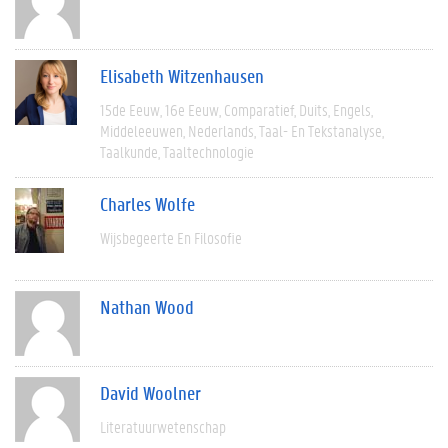
Elisabeth Witzenhausen
15de Eeuw
16e Eeuw
Comparatief
Duits
Engels
Middeleeuwen
Nederlands
Taal- En Tekstanalyse
Taalkunde
Taaltechnologie
Charles Wolfe
Wijsbegeerte En Filosofie
Nathan Wood
David Woolner
Literatuurwetenschap