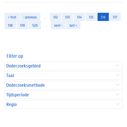
« first
‹ previous
…
512
513
514
515
516
517
518
519
520
…
next ›
last »
Filter op
Onderzoeksgebied
Taal
Onderzoeksmethode
Tijdsperiode
Regio