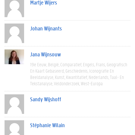
Martje Wijers
Johan Wijnants
Jana Wijnsouw
19e Eeuw
België
Comparatief
Engels
Frans
Geografisch
En Kaart Gebaseerd
Geschiedenis
Iconografie En
Beeldanalyse
Kunst
Kwantitatief
Nederlands
Taal- En
Tekstanalyse
Veldonderzoek
West-Europa
Sandy Wijshoff
Stéphanie Wilain