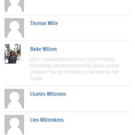
Thomas Wille
Bieke Willem
Affect
Contemporary Literature
Cultural Memory
Hedendaags
Literatuurwetenschap
Spaans
Spanish
Literature
Taal- En Tekstanalyse
Zuid-Amerika
Zuid-
Europa
Charles Willemen
Lien Willemkens