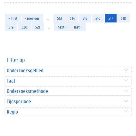
« first
‹ previous
…
513
514
515
516
517
518
519
520
521
…
next ›
last »
Filter op
Onderzoeksgebied
Taal
Onderzoeksmethode
Tijdsperiode
Regio