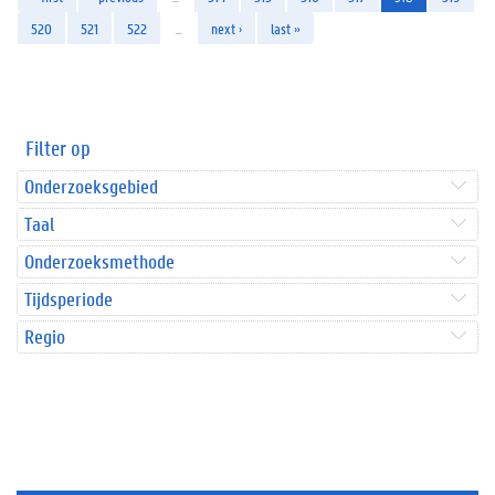
520
521
522
…
next ›
last »
Filter op
Onderzoeksgebied
Taal
Onderzoeksmethode
Tijdsperiode
Regio