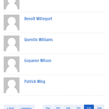
Benoît Willequet
Quentin Williams
Guyanne Wilson
Patrick Wing
« first
‹ previous
…
514
515
516
517
518
519