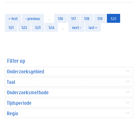
« first
‹ previous
…
516
517
518
519
520
521
522
523
524
…
next ›
last »
Filter op
Onderzoeksgebied
Taal
Onderzoeksmethode
Tijdsperiode
Regio