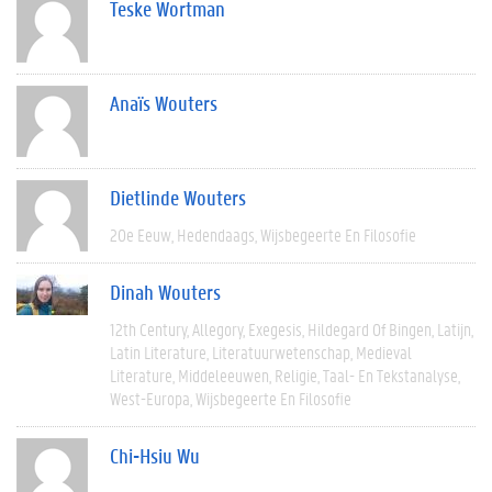
Teske Wortman
Anaïs Wouters
Dietlinde Wouters
20e Eeuw
Hedendaags
Wijsbegeerte En Filosofie
Dinah Wouters
12th Century
Allegory
Exegesis
Hildegard Of Bingen
Latijn
Latin Literature
Literatuurwetenschap
Medieval
Literature
Middeleeuwen
Religie
Taal- En Tekstanalyse
West-Europa
Wijsbegeerte En Filosofie
Chi-Hsiu Wu