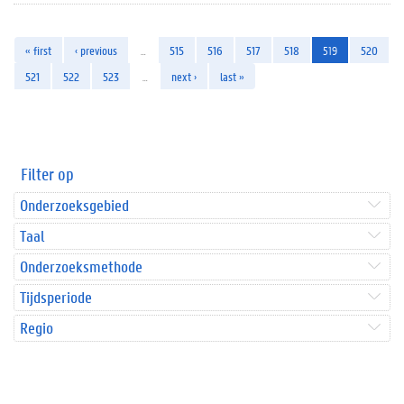
« first
‹ previous
…
515
516
517
518
519
520
521
522
523
…
next ›
last »
Filter op
Onderzoeksgebied
Taal
Onderzoeksmethode
Tijdsperiode
Regio