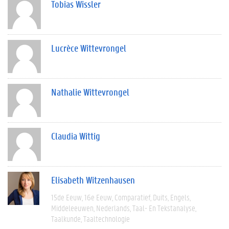
Tobias Wissler
Lucrèce Wittevrongel
Nathalie Wittevrongel
Claudia Wittig
Elisabeth Witzenhausen
15de Eeuw
16e Eeuw
Comparatief
Duits
Engels
Middeleeuwen
Nederlands
Taal- En Tekstanalyse
Taalkunde
Taaltechnologie