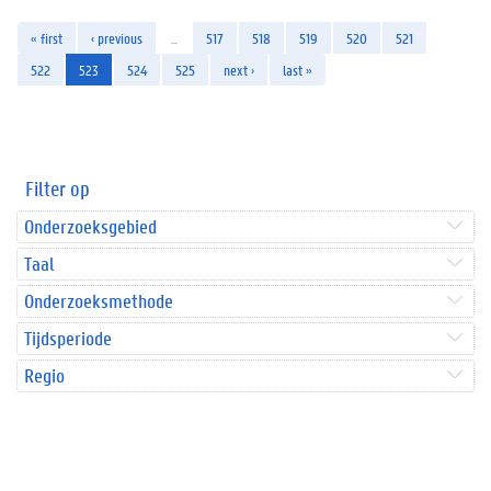
« first
‹ previous
…
517
518
519
520
521
522
523
524
525
next ›
last »
Filter op
Onderzoeksgebied
Taal
Onderzoeksmethode
Tijdsperiode
Regio