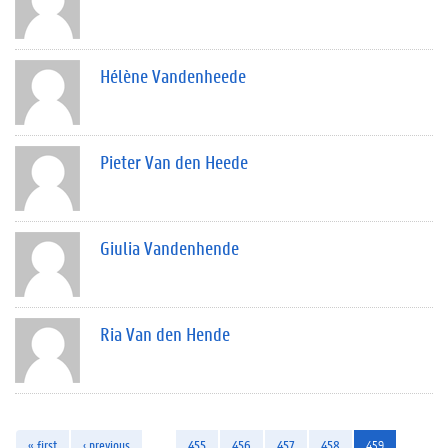
Hélène Vandenheede
Pieter Van den Heede
Giulia Vandenhende
Ria Van den Hende
« first
‹ previous
…
455
456
457
458
459