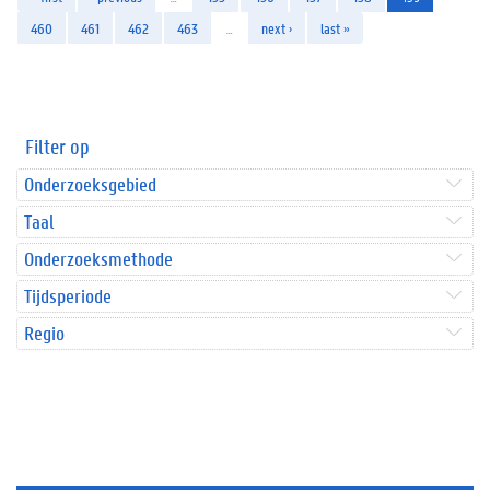
460
461
462
463
…
next ›
last »
Filter op
Onderzoeksgebied
Taal
Onderzoeksmethode
Tijdsperiode
Regio