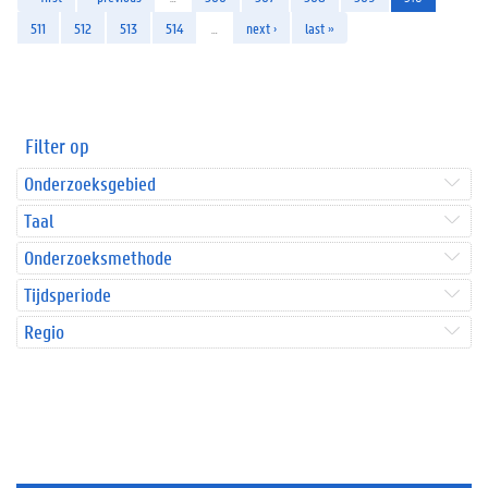
511
512
513
514
…
next ›
last »
Filter op
Onderzoeksgebied
Taal
Onderzoeksmethode
Tijdsperiode
Regio