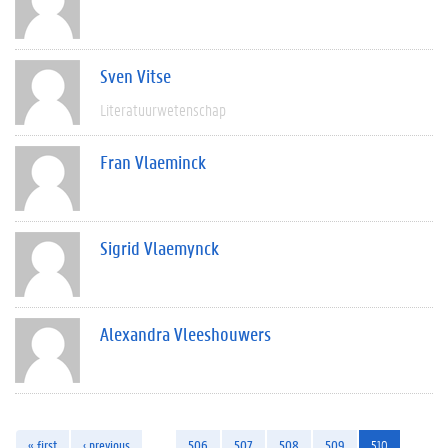
Sven Vitse
Literatuurwetenschap
Fran Vlaeminck
Sigrid Vlaemynck
Alexandra Vleeshouwers
« first
‹ previous
…
506
507
508
509
510