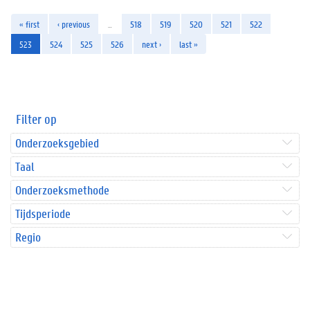
« first
‹ previous
…
518
519
520
521
522
523
524
525
526
next ›
last »
Filter op
Onderzoeksgebied
Taal
Onderzoeksmethode
Tijdsperiode
Regio