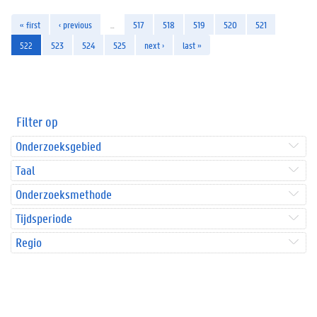
« first
‹ previous
…
517
518
519
520
521
522
523
524
525
next ›
last »
Filter op
Onderzoeksgebied
Taal
Onderzoeksmethode
Tijdsperiode
Regio