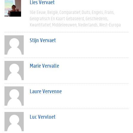
Lies Vervaet
16e Eeuw
België
Comparatief
Duits
Engels
Frans
Geografisch En Kaart Gebaseerd
Geschiedenis
Kwantitatief
Middeleeuwen
Nederlands
West-Europa
Stijn Vervaet
Marie Vervalle
Laure Vervenne
Luc Vervloet