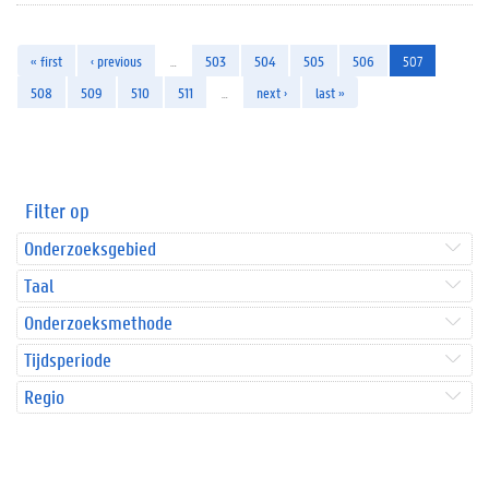
« first
‹ previous
…
503
504
505
506
507
508
509
510
511
…
next ›
last »
Filter op
Onderzoeksgebied
Taal
Onderzoeksmethode
Tijdsperiode
Regio