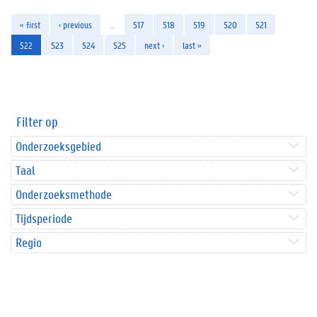
« first
‹ previous
…
517
518
519
520
521
522
523
524
525
next ›
last »
Filter op
Onderzoeksgebied
Taal
Onderzoeksmethode
Tijdsperiode
Regio