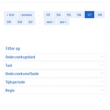
« first
‹ previous
…
513
514
515
516
517
518
519
520
521
…
next ›
last »
Filter op
Onderzoeksgebied
Taal
Onderzoeksmethode
Tijdsperiode
Regio