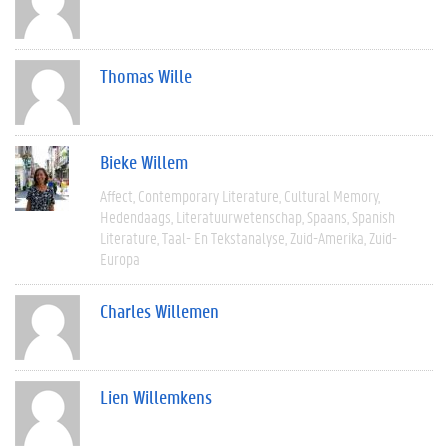
Thomas Wille
Bieke Willem
Affect
Contemporary Literature
Cultural Memory
Hedendaags
Literatuurwetenschap
Spaans
Spanish
Literature
Taal- En Tekstanalyse
Zuid-Amerika
Zuid-
Europa
Charles Willemen
Lien Willemkens