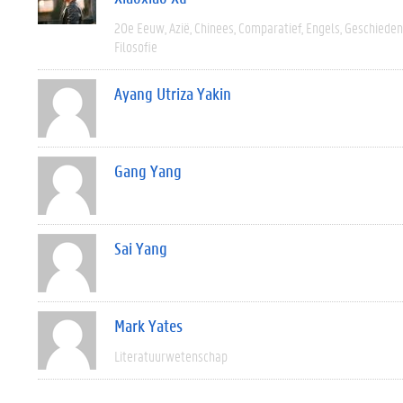
20e Eeuw
Azië
Chinees
Comparatief
Engels
Geschieden
Filosofie
Ayang Utriza Yakin
Gang Yang
Sai Yang
Mark Yates
Literatuurwetenschap