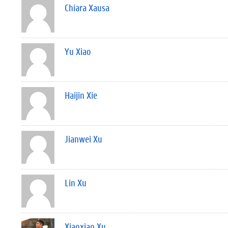
Chiara Xausa
Yu Xiao
Haijin Xie
Jianwei Xu
Lin Xu
Xiaoxiao Xu