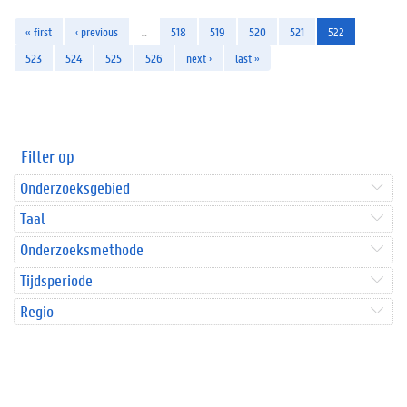
« first
‹ previous
…
518
519
520
521
522
523
524
525
526
next ›
last »
Filter op
Onderzoeksgebied
Taal
Onderzoeksmethode
Tijdsperiode
Regio