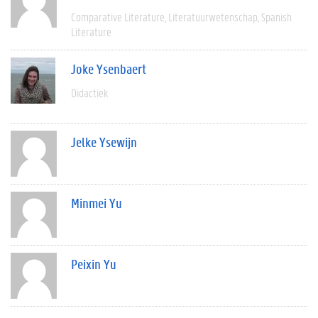
Comparative Literature
Literatuurwetenschap
Spanish
Literature
Joke Ysenbaert
Didactiek
Jelke Ysewijn
Minmei Yu
Peixin Yu