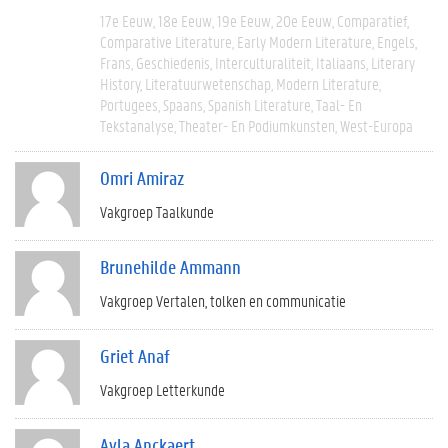
17e Eeuw
18e Eeuw
19e Eeuw
20e Eeuw
Comparatief
Comparative Literature
Early Modern Literature
Engels
Frans
Geschiedenis
Interculturaliteit
Italiaans
Literary
History
Literatuurwetenschap
Modern Literature
Portugees
Spaans
Spanish Literature
Taal- En
Tekstanalyse
Theater- En Podiumkunsten
West-Europa
Omri Amiraz
Vakgroep Taalkunde
Brunehilde Ammann
Vakgroep Vertalen, tolken en communicatie
Griet Anaf
Vakgroep Letterkunde
Ayla Anckaert