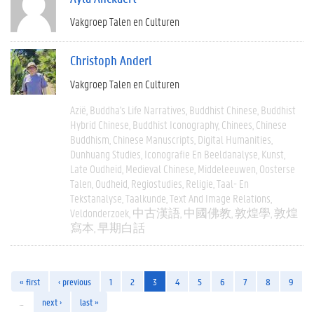
Vakgroep Talen en Culturen
Christoph Anderl
Vakgroep Talen en Culturen
Azië
Buddha's Life Narratives
Buddhist Chinese
Buddhist
Hybrid Chinese
Buddhist Iconography
Chinees
Chinese
Buddhism
Chinese Manuscripts
Digital Humanities
Dunhuang Studies
Iconografie En Beeldanalyse
Kunst
Late Oudheid
Medieval Chinese
Middeleeuwen
Oosterse
Talen
Oudheid
Regiostudies
Religie
Taal- En
Tekstanalyse
Taalkunde
Text And Image Relations
Veldonderzoek
中古漢語
中國佛教
敦煌學
敦煌
寫本
早期白話
« first
‹ previous
1
2
3
4
5
6
7
8
9
…
next ›
last »