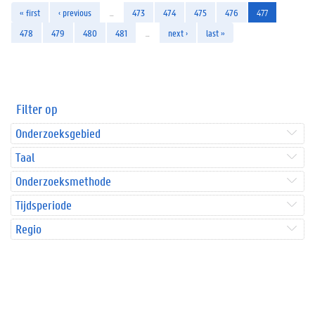
« first
‹ previous
…
473
474
475
476
477
478
479
480
481
…
next ›
last »
Filter op
Onderzoeksgebied
Taal
Onderzoeksmethode
Tijdsperiode
Regio