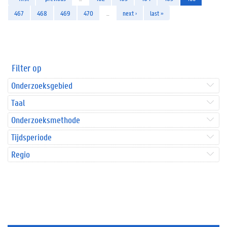
467
468
469
470
…
next ›
last »
Filter op
Onderzoeksgebied
Taal
Onderzoeksmethode
Tijdsperiode
Regio