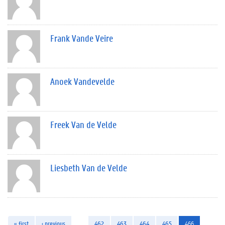
Frank Vande Veire
Anoek Vandevelde
Freek Van de Velde
Liesbeth Van de Velde
« first
‹ previous
…
462
463
464
465
466