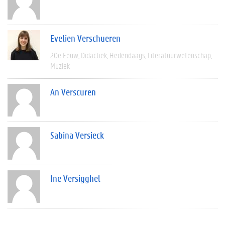
Evelien Verschueren
20e Eeuw
Didactiek
Hedendaags
Literatuurwetenschap
Muziek
An Verscuren
Sabina Versieck
Ine Versigghel