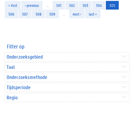
« first
‹ previous
…
501
502
503
504
505
506
507
508
509
…
next ›
last »
Filter op
Onderzoeksgebied
Taal
Onderzoeksmethode
Tijdsperiode
Regio