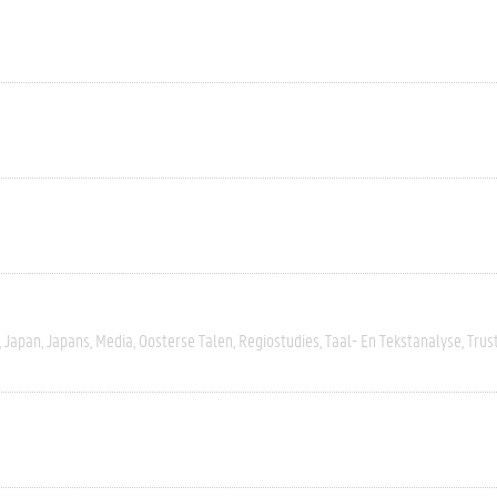
Japan
Japans
Media
Oosterse Talen
Regiostudies
Taal- En Tekstanalyse
Trus