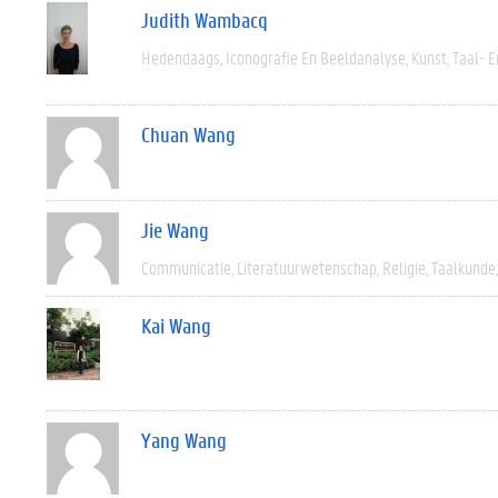
Judith Wambacq
Hedendaags
Iconografie En Beeldanalyse
Kunst
Taal- E
Chuan Wang
Jie Wang
Communicatie
Literatuurwetenschap
Religie
Taalkunde
Kai Wang
Yang Wang