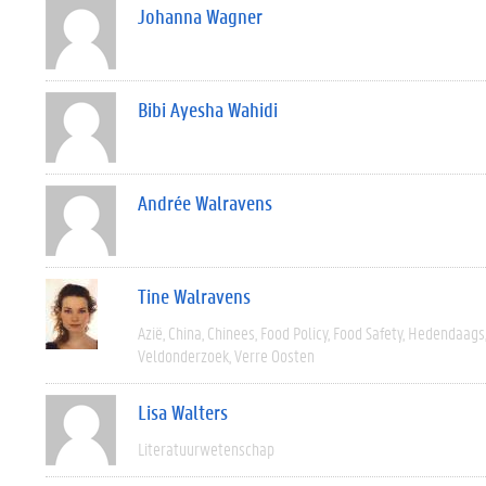
Johanna Wagner
Bibi Ayesha Wahidi
Andrée Walravens
Tine Walravens
Azië
China
Chinees
Food Policy
Food Safety
Hedendaags
Veldonderzoek
Verre Oosten
Lisa Walters
Literatuurwetenschap