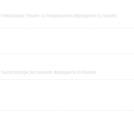
n Tekstanalyse
Theater- En Podiumkunsten
Wijsbegeerte En Filosofie
Taaltechnologie
Vertaalkunde
Wijsbegeerte En Filosofie