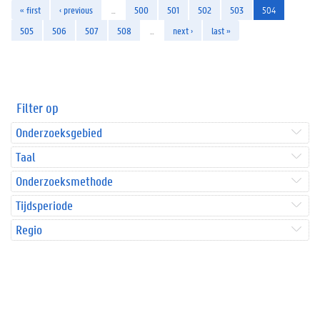
« first
‹ previous
…
500
501
502
503
504
505
506
507
508
…
next ›
last »
Filter op
Onderzoeksgebied
Taal
Onderzoeksmethode
Tijdsperiode
Regio